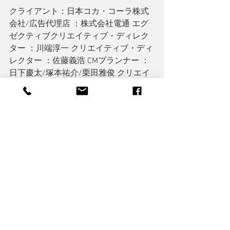
クライアント：日本コカ・コーラ株式
会社/広告代理店 ：株式会社電通 エグ
ゼクティブクリエイティブ・ディレク
ター ：川端淳一 クリエイティブ・ディ
レクター ：佐藤義浩 CMプランナー ：
日下慶太/塚本祐介/栗田雅俊 クリエイ
ティブ・プロデューサー ：中尾綾子 制
作会社 ：パドル株式会社 ディレクター 
：江口カン カメラマン ：許斐孝洋 照
明 ：高倉進 美術 ：立松正美 スタント 
：シャドウ プロデューサー ：柳原一太 
プロダクション・マネージャー ：澁澤
優介/土井伸晃/谷岡吉朗 スタイリスト
（渡哲也） ：矢野悦子 スタイリスト
（ペイスー・ウー） ：柴本聖子 ヘアメ
イク（渡哲也） ：森田京子 ヘアメイク
（ペイスー・ウー） /アートディレクタ
ー：井上順雄（L＆D,inc）デザイナー：